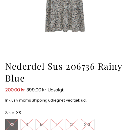
Nederdel Sus 206736 Rainy
Blue
200,00 kr
399,00 kr
Udsolgt
Inklusiv moms
Shipping
udregnet ved tjek ud.
Size:
XS
XS
S
M
L
XL
XXL