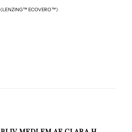
se (LENZING™ ECOVERO™)
BLIV MEDLEM AF CLARA H