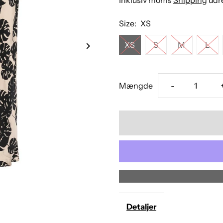
Size:
XS
XS
S
M
L
Mængde
-
Detaljer