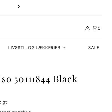
Gratis ombytni
0
LIVSSTIL OG LÆKKERIER
SALE
so 50111844 Black
lgt
gnet ved tjek ud.