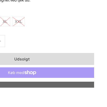
XL
XXL
+
Flere betalingsmuligheder